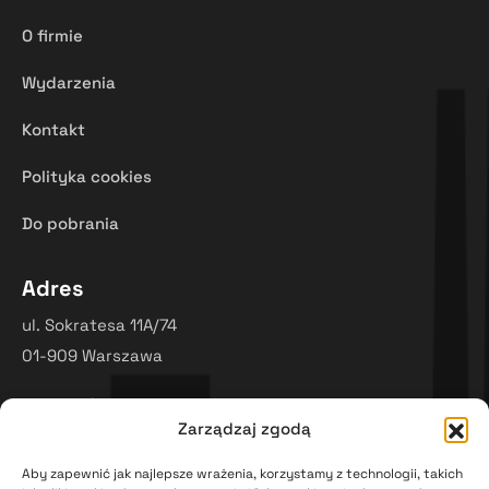
O firmie
Wydarzenia
Kontakt
Polityka cookies
Do pobrania
Adres
ul. Sokratesa 11A/74
01-909 Warszawa
Dane firmy
Zarządzaj zgodą
KRS: 0000452658
NIP: 5252547060
Aby zapewnić jak najlepsze wrażenia, korzystamy z technologii, takich